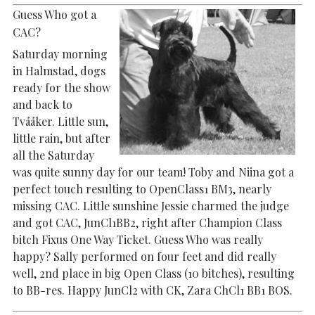
Guess Who got a
CAC?
Saturday morning
in Halmstad, dogs
ready for the show
and back to
Tvååker. Little sun,
little rain, but after
all the Saturday
was quite sunny day for our team! Toby and Niina got a
perfect touch resulting to OpenClass1 BM3, nearly
missing CAC. Little sunshine Jessie charmed the judge
and got CAC, JunCl1BB2, right after Champion Class
bitch Fixus One Way Ticket. Guess Who was really
happy? Sally performed on four feet and did really
well, 2nd place in big Open Class (10 bitches), resulting
to BB-res. Happy JunCl2 with CK, Zara ChCl1 BB1 BOS.