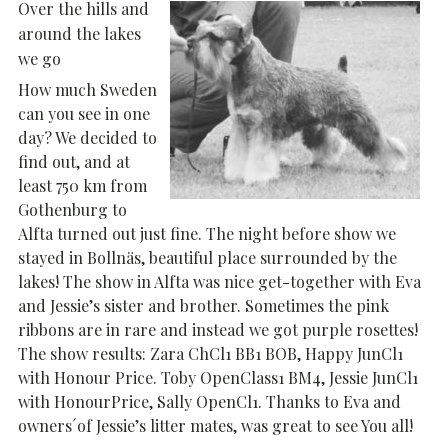
Over the hills and
around the lakes
we go
How much Sweden
can you see in one
day? We decided to
find out, and at
least 750 km from
Gothenburg to
Alfta turned out just fine. The night before show we
stayed in Bollnäs, beautiful place surrounded by the
lakes! The show in Alfta was nice get-together with Eva
and Jessie’s sister and brother. Sometimes the pink
ribbons are in rare and instead we got purple rosettes!
The show results: Zara ChCl1 BB1 BOB, Happy JunCl1
with Honour Price. Toby OpenClass1 BM4, Jessie JunCl1
with HonourPrice, Sally OpenCl1. Thanks to Eva and
owners´of Jessie’s litter mates, was great to see You all!