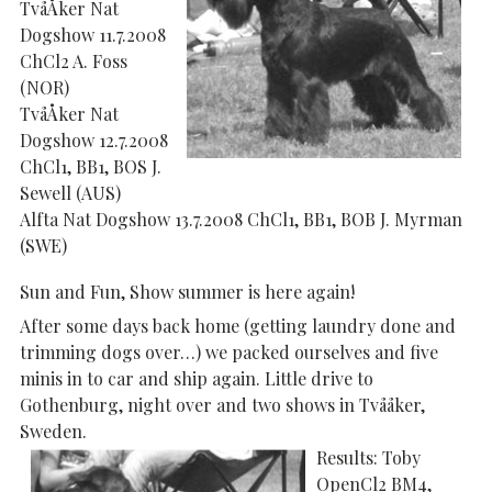
TvåÅker Nat
Dogshow 11.7.2008
ChCl2 A. Foss
(NOR)
TvåÅker Nat
Dogshow 12.7.2008
ChCl1, BB1, BOS J.
Sewell (AUS)
Alfta Nat Dogshow 13.7.2008 ChCl1, BB1, BOB J. Myrman
(SWE)
Sun and Fun, Show summer is here again!
After some days back home (getting laundry done and
trimming dogs over…) we packed ourselves and five
minis in to car and ship again. Little drive to
Gothenburg, night over and two shows in Tvååker,
Sweden.
Results: Toby
OpenCl2 BM4,