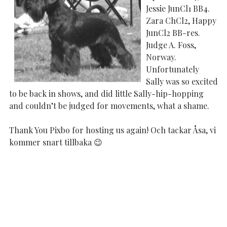
Jessie JunCl1 BB4.
Zara ChCl2, Happy
JunCl2 BB-res.
Judge A. Foss,
Norway.
Unfortunately
Sally was so excited
to be back in shows, and did little Sally-hip-hopping
and couldn’t be judged for movements, what a shame.
Thank You Pixbo for hosting us again! Och tackar Åsa, vi
kommer snart tillbaka 😉