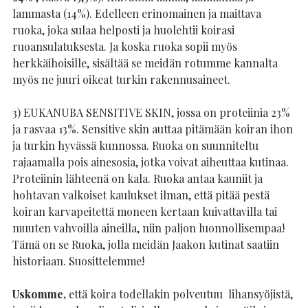
lammasta (14%). Edelleen erinomainen ja maittava
ruoka, joka sulaa helposti ja huolehtii koirasi
ruoansulatuksesta. Ja koska ruoka sopii myös
herkkäihoisille, sisältää se meidän rotumme kannalta
myös ne juuri oikeat turkin rakennusaineet.
3) EUKANUBA SENSITIVE SKIN, jossa on proteiinia 23%
ja rasvaa 13%. Sensitive skin auttaa pitämään koiran ihon
ja turkin hyvässä kunnossa. Ruoka on suunniteltu
rajaamalla pois ainesosia, jotka voivat aiheuttaa kutinaa.
Proteiinin lähteenä on kala. Ruoka antaa kauniit ja
hohtavan valkoiset kaulukset ilman, että pitää pestä
koiran karvapeitettä moneen kertaan kuivattavilla tai
muuten vahvoilla aineilla, niin paljon luonnollisempaa!
Tämä on se Ruoka, jolla meidän Jaakon kutinat saatiin
historiaan. Suosittelemme!
Uskomme,
että koira todellakin polveutuu lihansyöjistä,