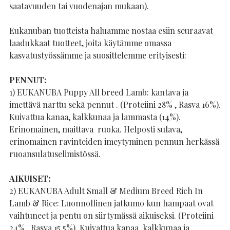
saatavuuden tai vuodenajan mukaan).
Eukanuban tuotteista haluamme nostaa esiin seuraavat
laadukkaat tuotteet, joita käytämme omassa
kasvatustyössämme ja suosittelemme erityisesti:
PENNUT:
1) EUKANUBA Puppy All breed Lamb: kantava ja
imettävä narttu sekä pennut . (Proteiini 28% , Rasva 16%).
Kuivattua kanaa, kalkkunaa ja lammasta (14%).
Erinomainen, maittava ruoka. Helposti sulava,
erinomainen ravinteiden imeytyminen pennun herkässä
ruoansulatuselimistössä.
AIKUISET:
2) EUKANUBA Adult Small & Medium Breed Rich In
Lamb & Rice: Luonnollinen jatkumo kun hampaat ovat
vaihtuneet ja pentu on siirtymässä aikuiseksi. (Proteiini
24% , Rasva 15,5%). Kuivattua kanaa, kalkkunaa ja