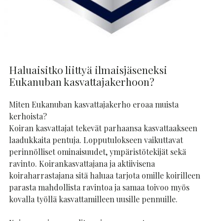
Haluaisitko liittyä ilmaisjäseneksi
Eukanuban kasvattajakerhoon?
Miten Eukanuban kasvattajakerho eroaa muista
kerhoista?
Koiran kasvattajat tekevät parhaansa kasvattaakseen
laadukkaita pentuja. Lopputulokseen vaikuttavat
perinnölliset ominaisuudet, ympäristötekijät sekä
ravinto. Koirankasvattajana ja aktiivisena
koiraharrastajana sitä haluaa tarjota omille koirilleen
parasta mahdollista ravintoa ja samaa toivoo myös
kovalla työllä kasvattamilleen uusille pennuille.