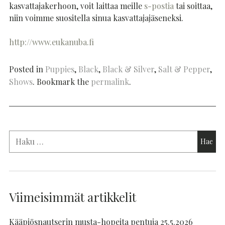
kasvattajakerhoon, voit laittaa meille
s-postia
tai soittaa,
niin voimme suositella sinua kasvattajajäseneksi.
http://www.eukanuba.fi
Posted in
Puppies
,
Black
,
Black & Silver
,
Salt & Pepper
,
Shows
. Bookmark the
permalink
.
Viimeisimmät artikkelit
Kääpiösnautserin musta-hopeita pentuja 25.5.2026