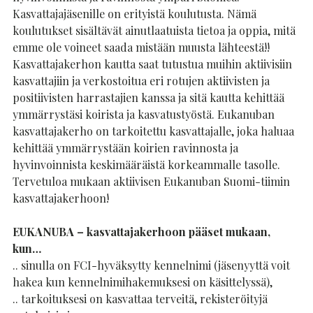
Kasvattajajäsenille on erityistä koulutusta. Nämä
koulutukset sisältävät ainutlaatuista tietoa ja oppia, mitä
emme ole voineet saada mistään muusta lähteestä!!
Kasvattajakerhon kautta saat tutustua muihin aktiivisiin
kasvattajiin ja verkostoitua eri rotujen aktiivisten ja
positiivisten harrastajien kanssa ja sitä kautta kehittää
ymmärrystäsi koirista ja kasvatustyöstä. Eukanuban
kasvattajakerho on tarkoitettu kasvattajalle, joka haluaa
kehittää ymmärrystään koirien ravinnosta ja
hyvinvoinnista keskimääräistä korkeammalle tasolle.
Tervetuloa mukaan aktiivisen Eukanuban Suomi-tiimin
kasvattajakerhoon!
EUKANUBA – kasvattajakerhoon pääset mukaan,
kun…
.. sinulla on FCI-hyväksytty kennelnimi (jäsenyyttä voit
hakea kun kennelnimihakemuksesi on käsittelyssä),
.. tarkoituksesi on kasvattaa terveitä, rekisteröityjä