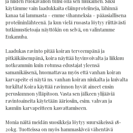
ja niiden ruokavalion tulisi olla sen mukainen. Siksi
käytämme vain laadukkaita eläinproteiineja, lähinnä
kanaa tai lammasta – emme vihanneksia – pääasiallisena
proteiininlähteenä. Ja kun vielä ruoasta löytyy riittävästi
tutkimustietoaja näyttökin on selvä, on valintamme
Eukanuba.
Laadukas ravinto pitää koiran terveempänä ja
pitkäikäisempänä, koira näyttää hyvinvoivalta ja liikkuu
notkeammin kuin rotunsa edustajat yleensä
samanikäisenä, huomattavaa myös että vanhan koiran
karvapeite ei näytä ns. vanhan koiran niukalta ja kuivalta
turkilta! Koira käyttää ravinnon hyvät aineet ensin
peruskunnon ylläpitoon. Vasta sen jälkeen ylijääviä
ravintoaineita käytetään ääriosiin, esim. vahvan ja
kauniin karvapeitteen kasvattamiseen.
Monia näitä meidän suosikkeja löytyy suursäkeissä 18-
20kg. Tuotteissa on myös hammaskiveä vähentävä