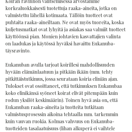
Koiran ravinnon valitsemisessa arvostamme
korkealuokkaisesti tuotettuja raaka-aineita, jotka on
valmistettu lähellä kotimaata. Tällöin tuotteet ovat
puhtaita raaka-aineiltaan. Ne ovat myös tuoreita, koska
kuljetusmatkat ovat lyhyitä ja asiakas saa valmiit tuotteet
käyttöönsä pian. Monien johtavien kasvattajien valinta
on laadukas ja käytössä hyväksi havaittu Eukanuba-
täysravinto.
Eukanuban avulla tarjoat koirillesi mahdollisuuden
hyvään elämänlaatuun ja pitkään ikään (mm. tehty
pitkittäistutkimus, jossa seurataan koiria eliniän ajan.
Tulokset ovat osoittaneet, että tutkimuksen Eukanubaa
koko elinikänsä syöneet koirat elivät pitempään kuin
rodun yksilöt keskimäärin). Toinen hyvä asia on, että
Eukanuban raaka-aineita ja tuotteita tutkitaan
valmistusprosessin aikoina tehtaalla mm. tarkemmin
kuin vauvan ruokia. Kolmas vahvuus on Eukanuba-
tuotteiden tasalaatuisuus (lihan alkuperä ei vaihtele