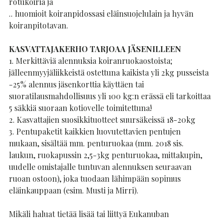
rotukoiria ja
.. huomioit koiranpidossasi eläinsuojelulain ja hyvän
koiranpitotavan.
KASVATTAJAKERHO TARJOAA JÄSENILLEEN
1. Merkittäviä alennuksia koiranruokaostoista;
jälleenmyyjäliikkeistä ostettuna kaikista yli 2kg pusseista
-25% alennus jäsenkorttia käyttäen tai
suoratilausmahdollisuus yli 100 kg:n erässä eli tarkoittaa
5 säkkiä suoraan kotiovelle toimitettuna!
2. Kasvattajien suosikkituotteet suursäkeissä 18-20kg
3. Pentupaketit kaikkien luovutettavien pentujen
mukaan, sisältää mm. penturuokaa (mm. 2018 sis.
laukun, ruokapussin 2,5-3kg penturuokaa, mittakupin,
uudelle omistajalle tuntuvan alennuksen seuraavan
ruoan ostoon), joka tuodaan lähimpään sopimus
eläinkauppaan (esim. Musti ja Mirri).
Mikäli haluat tietää lisää tai liittyä Eukanuban