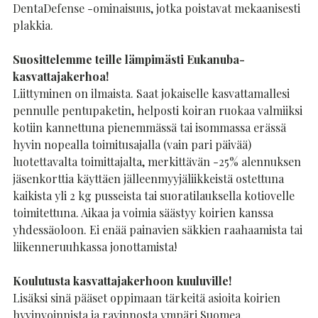
DentaDefense -ominaisuus, jotka poistavat mekaanisesti
plakkia.
Suosittelemme teille lämpimästi Eukanuba-
kasvattajakerhoa!
Liittyminen on ilmaista. Saat jokaiselle kasvattamallesi
pennulle pentupaketin, helposti koiran ruokaa valmiiksi
kotiin kannettuna pienemmässä tai isommassa erässä
hyvin nopealla toimitusajalla (vain pari päivää)
luotettavalta toimittajalta, merkittävän -25% alennuksen
jäsenkorttia käyttäen jälleenmyyjäliikkeistä ostettuna
kaikista yli 2 kg pusseista tai suoratilauksella kotiovelle
toimitettuna. Aikaa ja voimia säästyy koirien kanssa
yhdessäoloon. Ei enää painavien säkkien raahaamista tai
liikenneruuhkassa jonottamista!
Koulutusta kasvattajakerhoon kuuluville!
Lisäksi sinä pääset oppimaan tärkeitä asioita koirien
hyvinvoinnista ja ravinnosta ympäri Suomea.