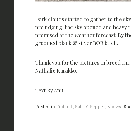
Dark clouds started to gather to the sky
prejudging, the sky opened and heavy ra
promised at the weather forecast. By the
groomed black & silver BOB bitch.
Thank you for the pictures in breed rin
Nathalie Karakko.
Text By Anu
Posted in
Finland
,
Salt & Pepper
,
Shows
. Bo