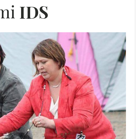
emi
IDS