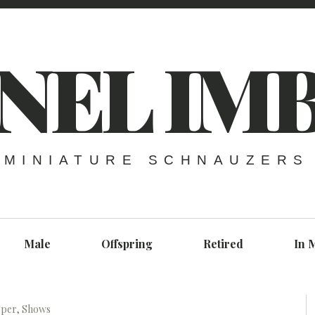
NEL IM
MINIATURE SCHNAUZERS
Male
Offspring
Retired
In 
pper
,
Shows