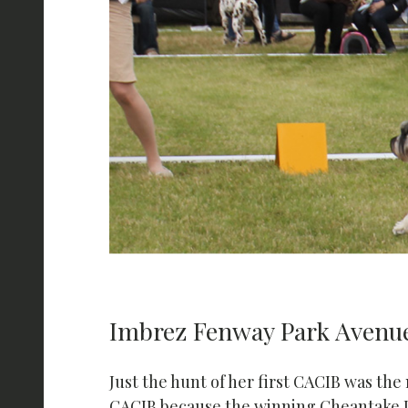
Imbrez Fenway Park Avenu
Just the hunt of her first CACIB was t
CACIB because the winning Cheantake Jus