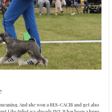
e
he meaning. And she won a RES-CACIB and get also
t Like Juliet wa already INT. It has been a huge