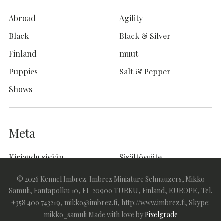
Abroad
Agility
Black
Black & Silver
Finland
muut
Puppies
Salt & Pepper
Shows
Meta
Kirjaudu sisään
Sisältösyöte
Kommenttisyöte
WordPress.org
© 2026 Kennel Imbrez. Imbrez Miniature Schnauzers, Mikko
Samuli, Rantapolku 10, FI-20900 TURKU, Finland, EUROPE, Tel.
+358 400 743219, mikko@imbrez.fi, http://www.imbrez.fi, Skype:
mikko_samuli
Made with love by
Pixelgrade