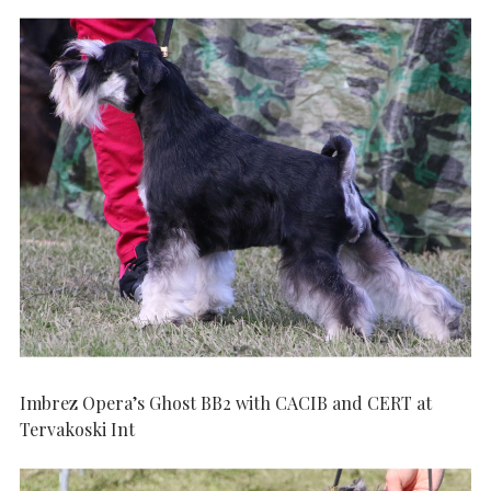
Imbrez Opera’s Ghost BB2 with CACIB and CERT at
Tervakoski Int