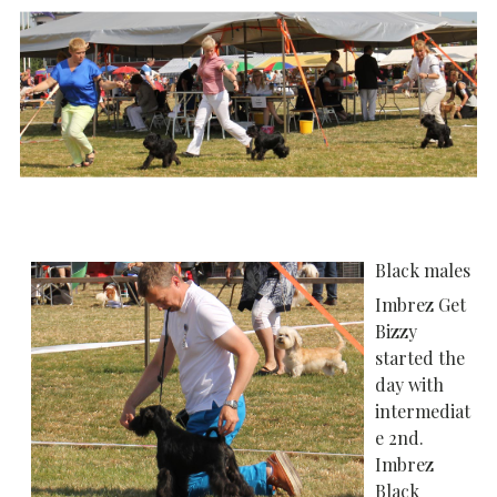
Black males
Imbrez Get
Bizzy
started the
day with
intermediat
e 2nd.
Imbrez
Black