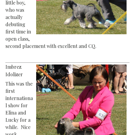
little boy,
who was
actually
debuting
first time in
open class,
second placement with excellent and CQ.
Imbrez
Idolizer
This was the
first
internationa
l show for
Elina and
Lucky for a
while. Nice
work,