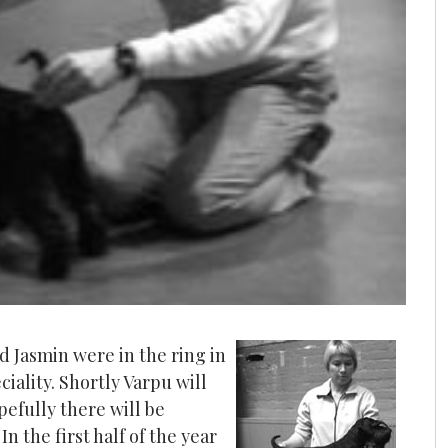
d Jasmin were in the ring in
iality. Shortly Varpu will
efully there will be
n the first half of the year