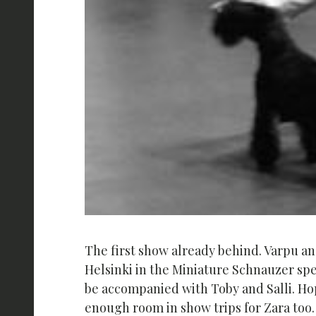
The first show already behind. Varpu an
Helsinki in the Miniature Schnauzer spec
be accompanied with Toby and Salli. Hop
enough room in show trips for Zara too. I