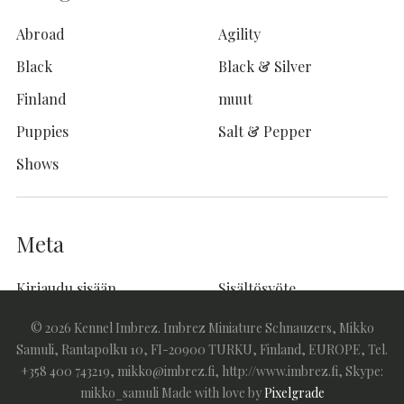
Abroad
Agility
Black
Black & Silver
Finland
muut
Puppies
Salt & Pepper
Shows
Meta
Kirjaudu sisään
Sisältösyöte
Kommenttisyöte
WordPress.org
© 2026 Kennel Imbrez. Imbrez Miniature Schnauzers, Mikko
Samuli, Rantapolku 10, FI-20900 TURKU, Finland, EUROPE, Tel.
+358 400 743219, mikko@imbrez.fi, http://www.imbrez.fi, Skype:
mikko_samuli
Made with love by
Pixelgrade