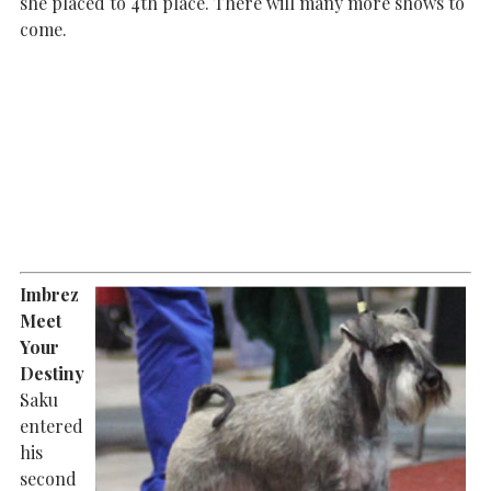
she placed to 4th place. There will many more shows to
come.
Imbrez
Meet
Your
Destiny
Saku
entered
his
second