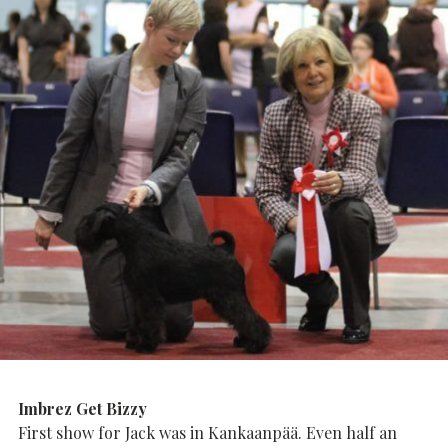
Imbrez Get Bizzy
First show for Jack was in Kankaanpää. Even half an