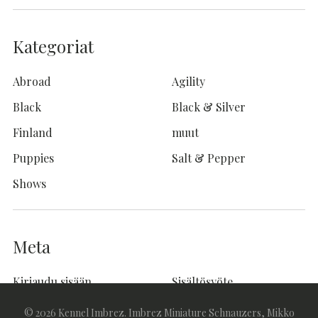
Kategoriat
Abroad
Agility
Black
Black & Silver
Finland
muut
Puppies
Salt & Pepper
Shows
Meta
Kirjaudu sisään
Sisältösyöte
Kommenttisyöte
WordPress.org
© 2026 Kennel Imbrez. Imbrez Miniature Schnauzers, Mikko