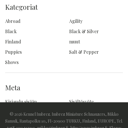
Kategoriat
Abroad
Agility
Black
Black & Silver
Finland
muut
Puppies
Salt & Pepper
Shows
Meta
Kirjaudu sisään
Sisältösyöte
Kommenttisyöte
WordPress.org
© 2026 Kennel Imbrez. Imbrez Miniature Schnauzers, Mikko
Samuli, Rantapolku 10, FI-20900 TURKU, Finland, EUROPE, Tel.
+358 400 743219, mikko@imbrez.fi, http://www.imbrez.fi, Skype: