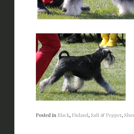
Posted in
Black
,
Finland
,
Salt & Pepper
,
Sho