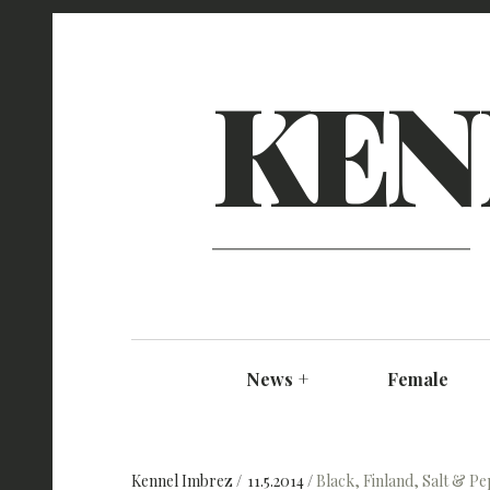
KEN
News
+
Female
Kennel Imbrez
11.5.2014
Black
,
Finland
,
Salt & P