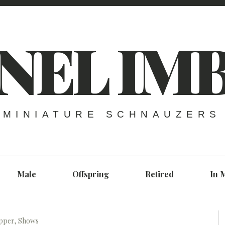
NEL IM
MINIATURE SCHNAUZERS
Male
Offspring
Retired
In 
epper
,
Shows