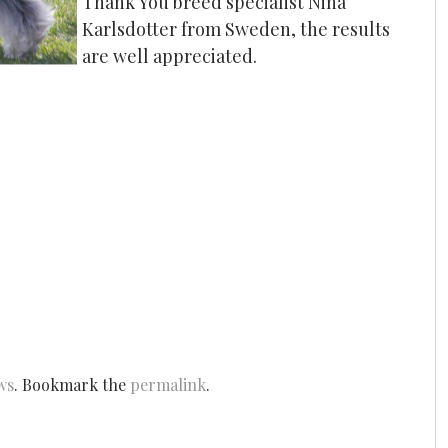
Thank You breed specialist Nina
Karlsdotter from Sweden, the results
are well appreciated.
ws
. Bookmark the
permalink
.