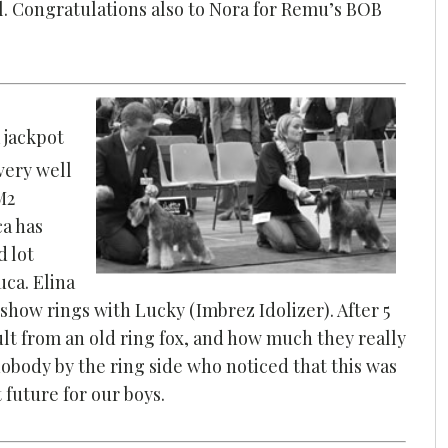
irl. Congratulations also to Nora for Remu’s BOB
 jackpot
very well
M2
ca has
d lot
uca. Elina
show rings with Lucky (Imbrez Idolizer). After 5
lt from an old ring fox, and how much they really
 nobody by the ring side who noticed that this was
t future for our boys.