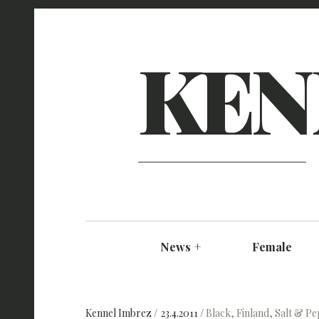
KEN
News
+
Female
Kennel Imbrez
23.4.2011
Black
,
Finland
,
Salt & P