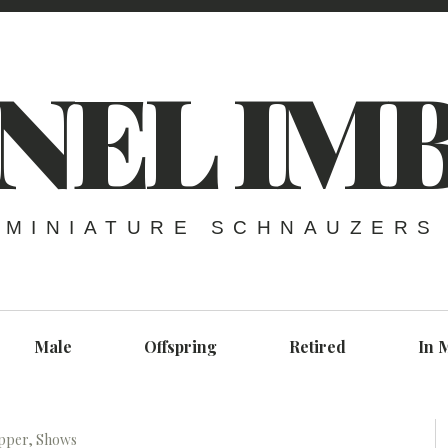
NEL IM
MINIATURE SCHNAUZERS
Male
Offspring
Retired
In 
epper
,
Shows