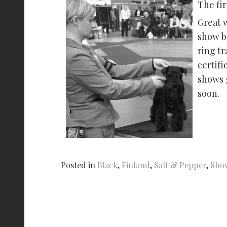
The fi
Great 
show br
ring t
certifi
shows g
soon.
Posted in
Black
,
Finland
,
Salt & Pepper
,
Sho