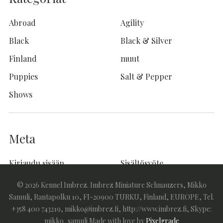
Abroad
Agility
Black
Black & Silver
Finland
muut
Puppies
Salt & Pepper
Shows
Meta
Kirjaudu sisään
Sisältösyöte
Kommenttisyöte
WordPress.org
© 2026 Kennel Imbrez. Imbrez Miniature Schnauzers, Mikko
Samuli, Rantapolku 10, FI-20900 TURKU, Finland, EUROPE, Tel.
+358 400 743219, mikko@imbrez.fi, http://www.imbrez.fi, Skype:
mikko_samuli
Made with love by
Pixelgrade