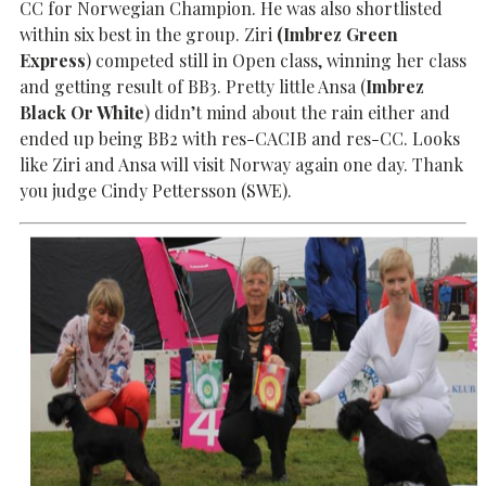
CC for Norwegian Champion. He was also shortlisted
within six best in the group. Ziri
(Imbrez Green
Express
) competed still in Open class, winning her class
and getting result of BB3. Pretty little Ansa (
Imbrez
Black Or White
) didn’t mind about the rain either and
ended up being BB2 with res-CACIB and res-CC. Looks
like Ziri and Ansa will visit Norway again one day. Thank
you judge Cindy Pettersson (SWE).