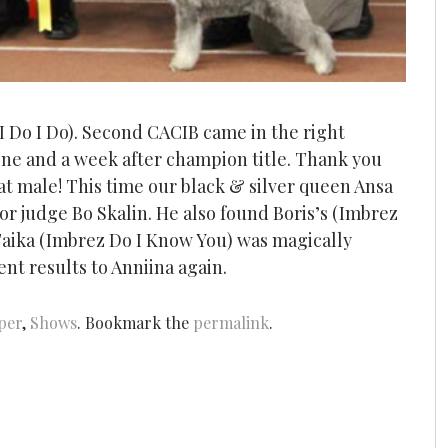
 I Do I Do). Second CACIB came in the right
one and a week after champion title. Thank you
reat male! This time our black & silver queen Ansa
or judge Bo Skalin. He also found Boris’s (Imbrez
 Taika (Imbrez Do I Know You) was magically
nt results to Anniina again.
per
,
Shows
. Bookmark the
permalink
.