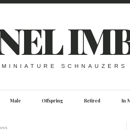
NEL IM
MINIATURE SCHNAUZERS
Male
Offspring
Retired
In 
hows