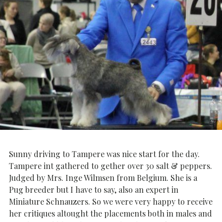
Sunny driving to Tampere was nice start for the day.
Tampere int gathered to gether over 30 salt & peppers.
Judged by Mrs. Inge Wilmsen from Belgium. She is a
Pug breeder but I have to say, also an expert in
Miniature Schnauzers. So we were very happy to receive
her critiques altought the placements both in males and